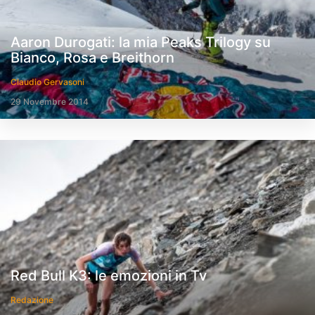
Aaron Durogati: la mia Peaks Trilogy su
Bianco, Rosa e Breithorn
Claudio Gervasoni
29 Novembre 2014
Red Bull K3: le emozioni in Tv
Redazione