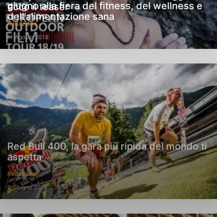
giugno alla fiera del fitness, del wellness e
ecco il teaser
dell’alimentazione sana
Redazione
11 Agosto 2018
Red Bull 400, la gara più ripida del mondo ti
aspetta
Redazione
9 Giugno 2018