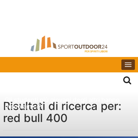
Togg
navi
Gli studenti più giovani degli altri hanno
Risultati di ricerca per:
meno amici?
red bull 400