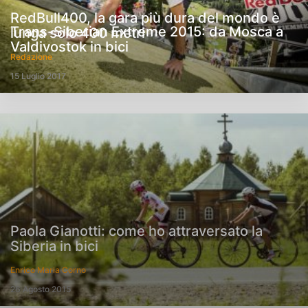
RedBull400, la gara più dura del mondo è
Trans-Siberian Extreme 2015: da Mosca a
lunga solo 400 metri
Valdivostok in bici
Redazione
15 Luglio 2017
Paola Gianotti: come ho attraversato la
Siberia in bici
Enrico Maria Corno
26 Agosto 2015