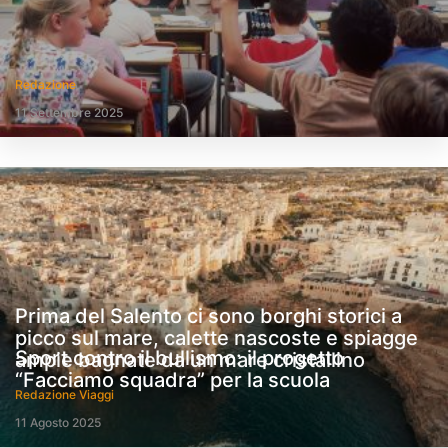
Redazione
11 Settembre 2025
Prima del Salento ci sono borghi storici a
picco sul mare, calette nascoste e spiagge
Sport contro il bullismo: il progetto
ampie bagnate da un mare cristallino
“Facciamo squadra” per la scuola
Redazione Viaggi
11 Agosto 2025