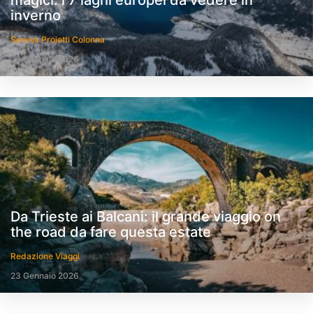
magici: i 7 laghi europei da vedere in
inverno
Serena Proietti Colonna
23 Gennaio 2026
Da Trieste ai Balcani: il grande viaggio on
the road da fare questa estate
Redazione Viaggi
23 Gennaio 2026