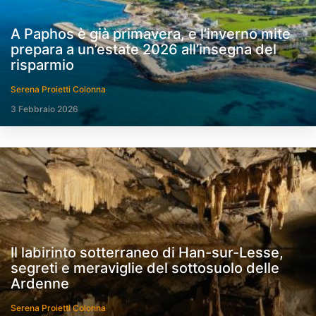
A Paphos è già primavera, e l’inverno mite
prepara a un’estate 2026 all’insegna del
risparmio
Serena Proietti Colonna
3 Febbraio 2026
Il labirinto sotterraneo di Han-sur-Lesse,
segreti e meraviglie del sottosuolo delle
Ardenne
Serena Proietti Colonna