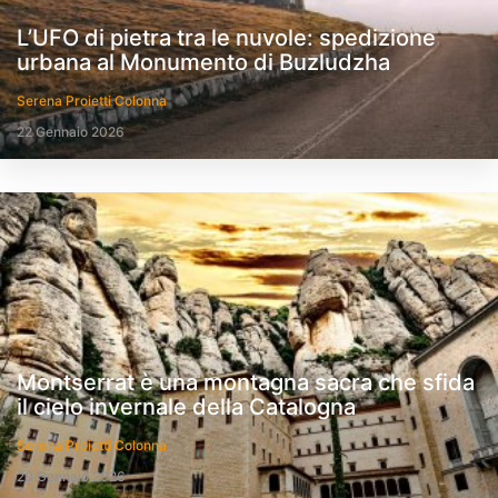
L’UFO di pietra tra le nuvole: spedizione
urbana al Monumento di Buzludzha
Serena Proietti Colonna
22 Gennaio 2026
Montserrat è una montagna sacra che sfida
il cielo invernale della Catalogna
Serena Proietti Colonna
20 Gennaio 2026