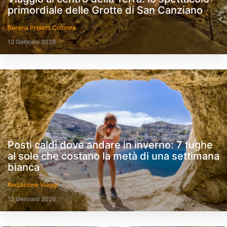
primordiale delle Grotte di San Canziano
Serena Proietti Colonna
12 Gennaio 2026
Posti caldi dove andare in inverno: 7 fughe
al sole che costano la metà di una settimana
bianca
Redazione Viaggi
12 Gennaio 2026