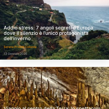
Addio stress: 7 angoli segreti d’Europa
dove il silenzio è l’unico protagonista
dell’inverno
Serena Proietti Colonna
13 Gennaio 2026
Viaggio al centro della Terra: lo spettacolo