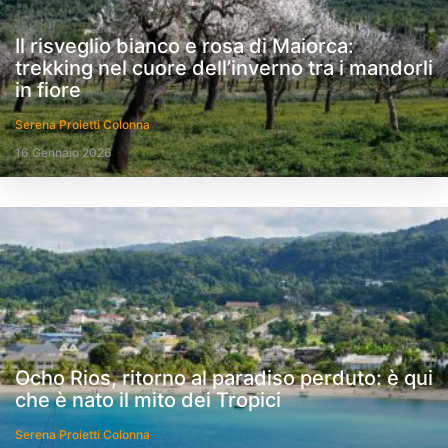
Il risveglio bianco e rosa di Maiorca:
trekking nel cuore dell’inverno tra i mandorli
in fiore
Serena Proietti Colonna
16 Gennaio 2026
Ocho Rios, ritorno al paradiso perduto: è qui
che è nato il mito dei Tropici
Serena Proietti Colonna