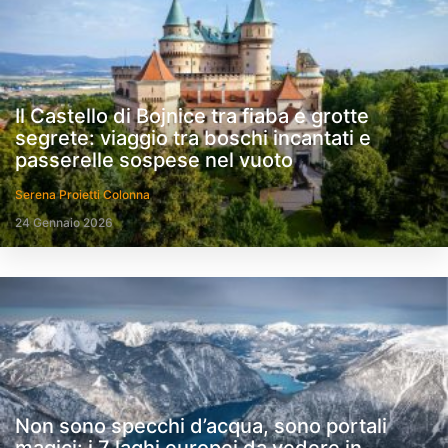
Il Castello di Bojnice tra fiaba e grotte
segrete: viaggio tra boschi incantati e
passerelle sospese nel vuoto
Serena Proietti Colonna
24 Gennaio 2026
Non sono specchi d’acqua, sono portali