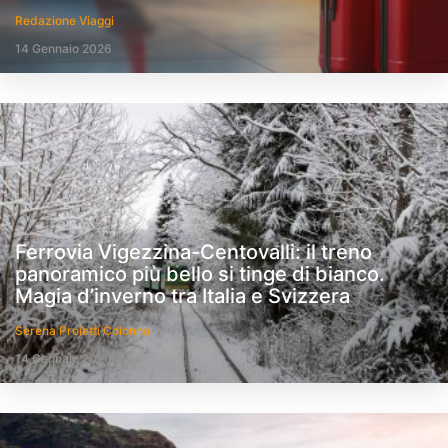
Redazione Viaggi
14 Gennaio 2026
Ferrovia Vigezzina-Centovalli: il treno
panoramico più bello si tinge di bianco.
Magia d’inverno tra Italia e Svizzera
Serena Proietti Colonna
14 Gennaio 2026