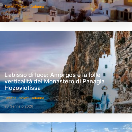
Serena Proietti Colonna
27 Gennaio 2026
L’abisso di luce: Amorgos e la folle
verticalità del Monastero di Panagia
Hozoviotissa
Serena Proietti Colonna
26 Gennaio 2026