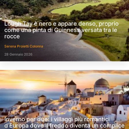
Lough Tay è nero e appare denso, proprio
come una pinta di Guinness versata tra le
rocce
Serena Proietti Colonna
28 Gennaio 2026
Inverno per due: i villaggi più romantici
d’Europa dove il freddo diventa un complice