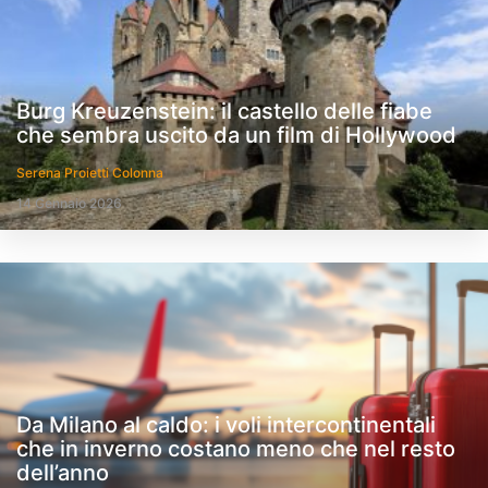
Burg Kreuzenstein: il castello delle fiabe
che sembra uscito da un film di Hollywood
Serena Proietti Colonna
14 Gennaio 2026
Da Milano al caldo: i voli intercontinentali
che in inverno costano meno che nel resto
dell’anno