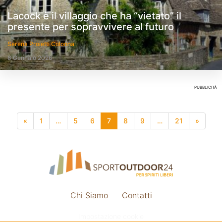
Lacock è il villaggio che ha “vietato” il
presente per sopravvivere al futuro
Serena Proietti Colonna
8 Gennaio 2026
PUBBLICITÀ
«
1
…
5
6
7
8
9
…
21
»
Chi Siamo
Contatti
Impostazione cookie