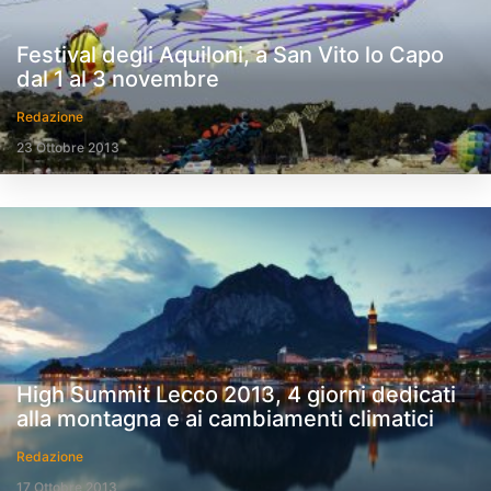
Festival degli Aquiloni, a San Vito lo Capo
dal 1 al 3 novembre
Redazione
23 Ottobre 2013
High Summit Lecco 2013, 4 giorni dedicati
alla montagna e ai cambiamenti climatici
Redazione
17 Ottobre 2013