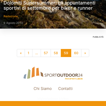
Dolomiti Supersummer: gli appuntamenti
sportivi di settembre per biker e runner
Redazione
9 Agosto 2013
PUBBLICITÀ
«
1
…
57
58
59
60
»
Chi Siamo
Contatti
Impostazione cookie