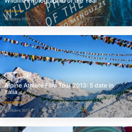
Wildlife Photographer of the Year
Redazione
9 Ottobre 2013
Alpine Athlete Film Tour 2013: 5 date in
Italia
Redazione
4 Ottobre 2013