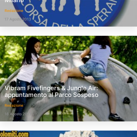
Milano
Redazione
17 Agosto 2013
Vibram Fivefingers & Jungle Air:
appuntamento al Parco Sospeso
Redazione
16 Agosto 2013