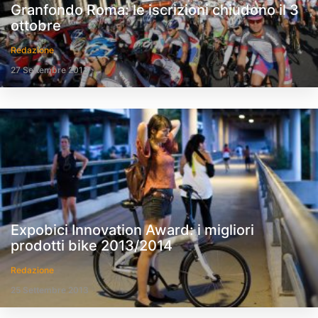
Granfondo Roma: le iscrizioni chiudono il 3
ottobre
Redazione
27 Settembre 2013
Expobici Innovation Award: i migliori
prodotti bike 2013/2014
Redazione
25 Settembre 2013