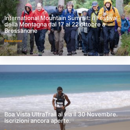
International Mountain Summit: il Festival
della Montagna dal 17 al 22 ottobre a
Bressanone
Redazione
17 Ottobre 2013
Boa Vista UltraTrail al via il 30 Novembre.
Iscrizioni ancora aperte.