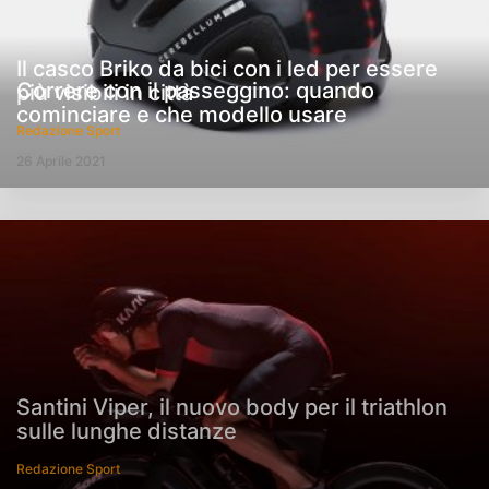
Il casco Briko da bici con i led per essere
Correre con il passeggino: quando
più visibili in città
cominciare e che modello usare
Redazione Sport
26 Aprile 2021
Santini Viper, il nuovo body per il triathlon
sulle lunghe distanze
Redazione Sport