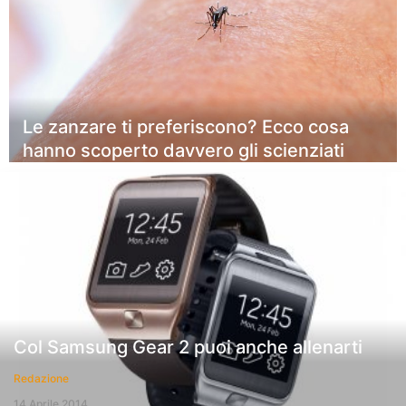
Le zanzare ti preferiscono? Ecco cosa
hanno scoperto davvero gli scienziati
Col Samsung Gear 2 puoi anche allenarti
Redazione
14 Aprile 2014