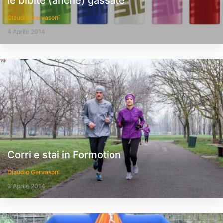
le bibite (anche) gassate
Claudio Gervasoni
4 Aprile 2014
Corri e stai in Formotion
Claudio Gervasoni
3 Aprile 2014