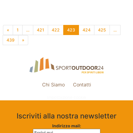
«
1
…
421
422
423
424
425
…
439
»
Chi Siamo
Contatti
Impostazione cookie
Iscriviti alla nostra newsletter
Indirizzo mail: