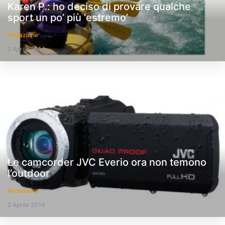
Karen P.: ho deciso di provare qualche
sport un po’ più ‘estremo’
Redazione
2 Aprile 2014
Le camcorder JVC Everio ora non temono
l’outdoor
Redazione
2 Aprile 2014