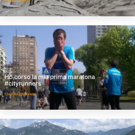
Filippo Zibordi
7 Aprile 2014
Ho corso la mia prima maratona
#cityrunners
Claudio Gervasoni
7 Aprile 2014