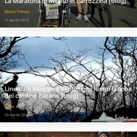
La Maratona di Milano in carrozzina [blog]
Mauro Tomasi
11 Aprile 2014
Linea: da Muggia a Ventimiglia lungo la linea
del confine italiano [blog]
Linea
10 Aprile 2014