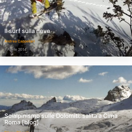
Il surf sulla neve
Andrea Cappellari
7 Aprile 2014
Scialpinismo sulle Dolomiti: salita a Cima
Roma [blog]