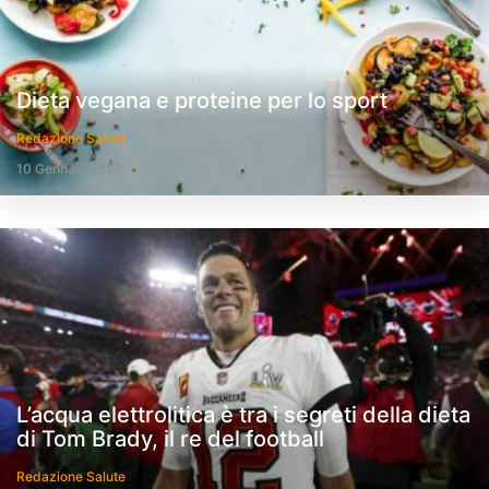
Dieta vegana e proteine per lo sport
Redazione Salute
10 Gennaio 2023
L’acqua elettrolitica è tra i segreti della dieta
di Tom Brady, il re del football
Redazione Salute