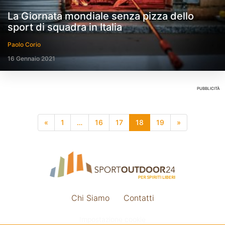
La Giornata mondiale senza pizza dello
sport di squadra in Italia
Paolo Corio
16 Gennaio 2021
PUBBLICITÀ
«
1
…
16
17
18
19
»
Chi Siamo
Contatti
Impostazione cookie