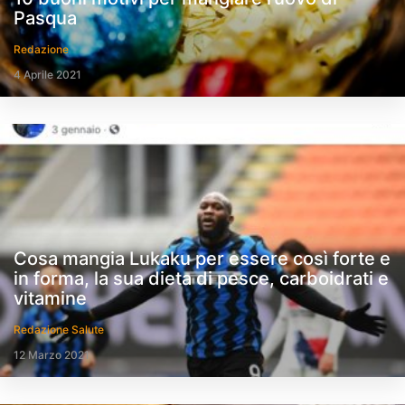
Pasqua
Redazione
4 Aprile 2021
Cosa mangia Lukaku per essere così forte e
in forma, la sua dieta di pesce, carboidrati e
vitamine
Redazione Salute
12 Marzo 2021