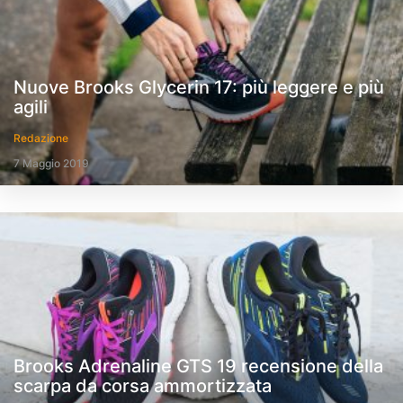
Nuove Brooks Glycerin 17: più leggere e più
agili
Redazione
7 Maggio 2019
Brooks Adrenaline GTS 19 recensione della
scarpa da corsa ammortizzata