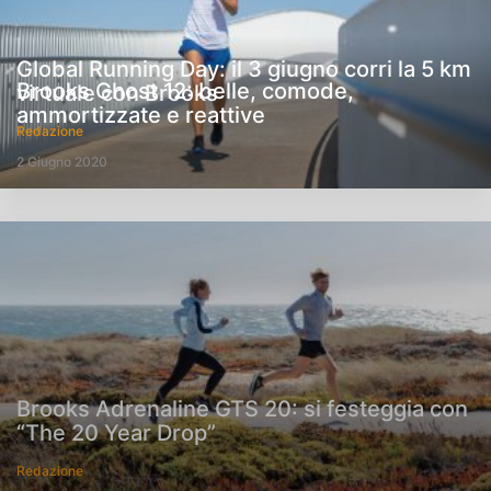
Global Running Day: il 3 giugno corri la 5 km
Brooks Ghost 12: belle, comode,
virtuale con Brooks
ammortizzate e reattive
Redazione
2 Giugno 2020
Brooks Adrenaline GTS 20: si festeggia con
“The 20 Year Drop”
Redazione