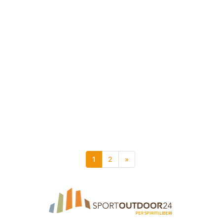
1
2
»