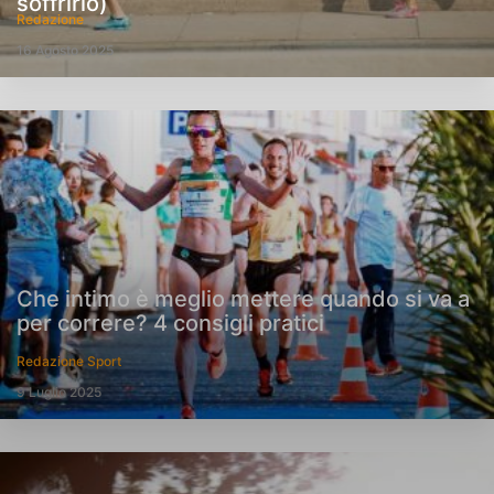
soffrirlo)
Redazione
16 Agosto 2025
Che intimo è meglio mettere quando si va a
per correre? 4 consigli pratici
Redazione Sport
9 Luglio 2025