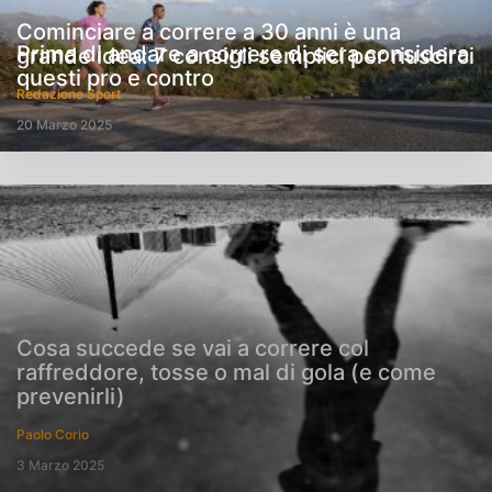
Cominciare a correre a 30 anni è una
Prima di andare a correre di sera considera
grande idea: 7 consigli semplici per riuscirci
questi pro e contro
Redazione Sport
20 Marzo 2025
Cosa succede se vai a correre col
raffreddore, tosse o mal di gola (e come
prevenirli)
Paolo Corio
3 Marzo 2025