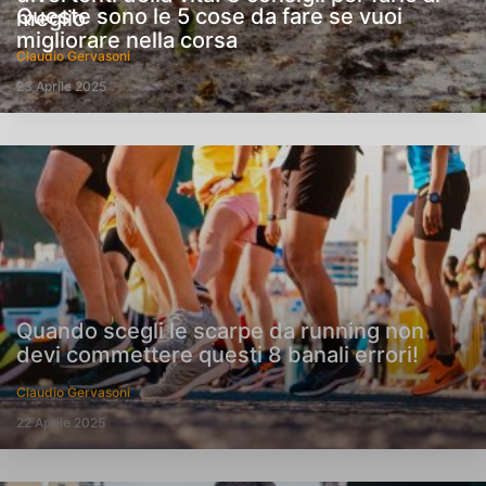
Queste sono le 5 cose da fare se vuoi
meglio
migliorare nella corsa
Claudio Gervasoni
23 Aprile 2025
Quando scegli le scarpe da running non
devi commettere questi 8 banali errori!
Claudio Gervasoni
22 Aprile 2025