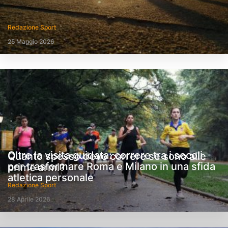
Redazione Sport
25 Maggio 2026
Oltre la visita guidata: correre tra i secoli
Quanto spesso devo correre se sono alle
per trasformare Roma e Milano in una sfida
prime armi?
atletica personale
Redazione Sport
28 Aprile 2026