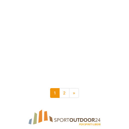
1
2
»