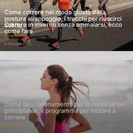
Come correre nel modo giusto dalla
postura all’appoggio, i trucchi per riuscirci
Correre in inverno senza ammalarsi, ecco
subito
come fare
Silvia Malnati
9 Gennaio 2025
Come fare l’allenamento per la corsa se sei
principiante, il programma per iniziare a
correre
Redazione