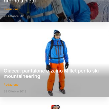
ritorno a piedi
Redazione
29 Ottobre 2013
Giacca, pantalone e zaino Millet per lo ski-
mountaineering
Redazione
28 Ottobre 2013