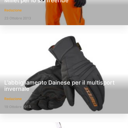
Millet per lo ski freeride
Redazione
23 Ottobre 2013
L’abbigliamento Dainese per il multisport
invernale
Redazione
19 Ottobre 2013