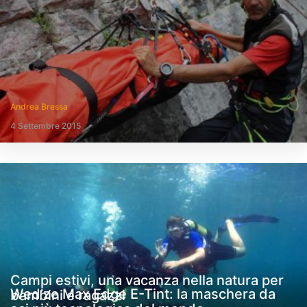
Andrea Bressa
4 Settembre 2015
Campi estivi, una vacanza nella natura per
Wed’ze Max Edge E-Tint: la maschera da
bambini e ragazzi