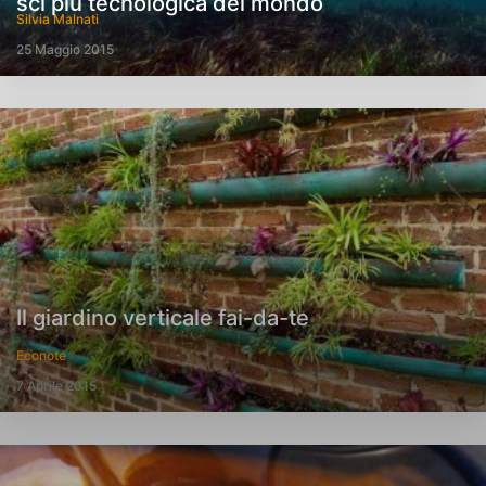
sci più tecnologica del mondo
Silvia Malnati
25 Maggio 2015
Il giardino verticale fai-da-te
Econote
7 Aprile 2015