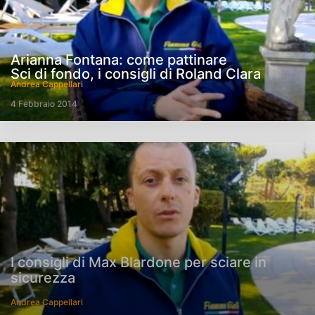
Arianna Fontana: come pattinare
Sci di fondo, i consigli di Roland Clara
Andrea Cappellari
4 Febbraio 2014
I consigli di Max Blardone per sciare in
sicurezza
Andrea Cappellari