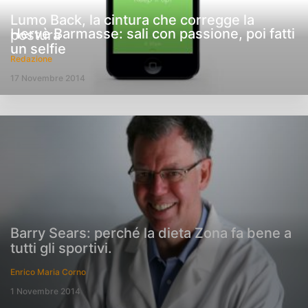
Lumo Back, la cintura che corregge la
Hervè Barmasse: sali con passione, poi fatti
postura
un selfie
Redazione
17 Novembre 2014
Barry Sears: perché la dieta Zona fa bene a
tutti gli sportivi.
Enrico Maria Corno
1 Novembre 2014