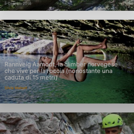
9 Gennaio 2016
Rannveig Aamodt, la climber norvegese
che vive per la roccia (nonostante una
caduta di 15 metri)
Silvia Malnati
2 Dicembre 2015